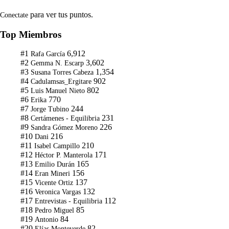
para ver tus puntos.
Conectate
Top Miembros
#1
6,912
Rafa García
#2
3,602
Gemma N. Escarp
#3
1,354
Susana Torres Cabeza
#4
902
Cadulamsas_Ergitare
#5
802
Luis Manuel Nieto
#6
770
Erika
#7
244
Jorge Tubino
#8
231
Certámenes - Equilibria
#9
226
Sandra Gómez Moreno
#10
216
Dani
#11
210
Isabel Campillo
#12
171
Héctor P. Manterola
#13
165
Emilio Durán
#14
156
Eran Mineri
#15
137
Vicente Ortiz
#16
132
Veronica Vargas
#17
112
Entrevistas - Equilibria
#18
85
Pedro Miguel
#19
84
Antonio
#20
82
Elías Monteverde