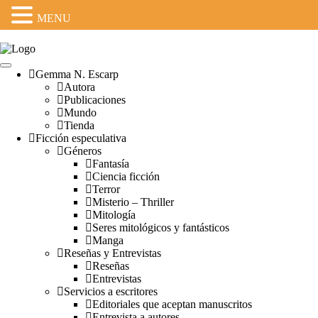
MENU
Gemma N. Escarp
Autora
Publicaciones
Mundo
Tienda
Ficción especulativa
Géneros
Fantasía
Ciencia ficción
Terror
Misterio – Thriller
Mitología
Seres mitológicos y fantásticos
Manga
Reseñas y Entrevistas
Reseñas
Entrevistas
Servicios a escritores
Editoriales que aceptan manuscritos
Entrevista a autores