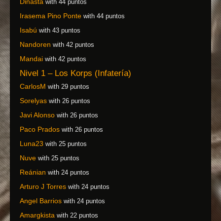
Dinasta
with 44 puntos
Irasema Pino Ponte
with 44 puntos
Isabú
with 43 puntos
Nandoren
with 42 puntos
Mandai
with 42 puntos
Nivel 1 – Los Korps (Infatería)
CarlosM
with 29 puntos
Sorelyas
with 26 puntos
Javi Alonso
with 26 puntos
Paco Prados
with 26 puntos
Luna23
with 25 puntos
Nuve
with 25 puntos
Reánian
with 24 puntos
Arturo J Torres
with 24 puntos
Angel Barrios
with 24 puntos
Amargkista
with 22 puntos