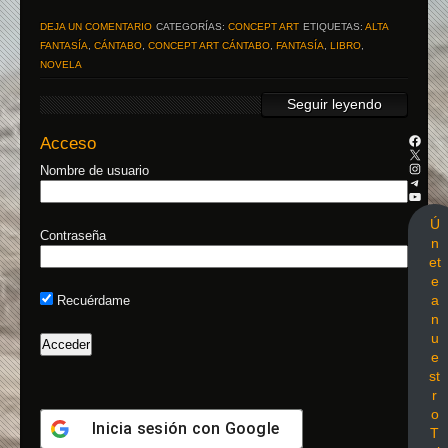
DEJA UN COMENTARIO
CATEGORÍAS:
CONCEPT ART
ETIQUETAS:
ALTA
FANTASÍA
,
CÁNTABO
,
CONCEPT ART CÁNTABO
,
FANTASÍA
,
LIBRO
,
NOVELA
Seguir leyendo
Acceso
Nombre de usuario
Ú
Contraseña
n
et
e
a
Recuérdame
n
u
e
st
r
o
Inicia sesión con
Google
T