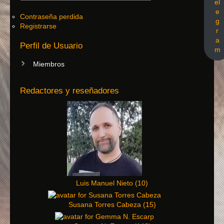
el
e
Contraseña perdida
g
Registrarse
r
a
Perfil de Usuario
m
Miembros
Redactores y reseñadores
Luis Manuel Nieto
(
10
)
Susana Torres Cabeza
(
15
)