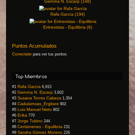
Gemma N. Escarp
(
148
)
Rafa García
(
194
)
Entrevistas - Equilibria
(
6
)
Puntos Acumulados
Conectate
para ver tus puntos.
Rafa García
#1
6,915
Gemma N. Escarp
#2
3,602
Susana Torres Cabeza
#3
1,354
Cadulamsas_Ergitare
#4
902
Luis Manuel Nieto
#5
802
Erika
#6
770
Jorge Tubino
#7
244
Certámenes - Equilibria
#8
231
Sandra Gómez Moreno
#9
226