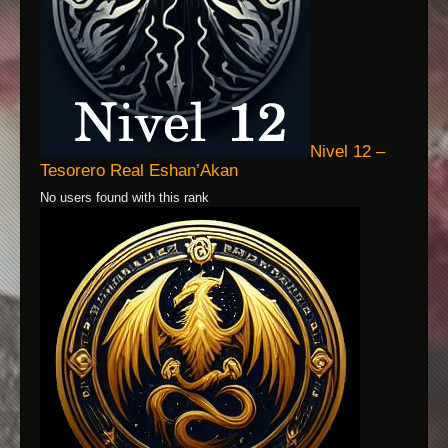
Nivel 12 –
Tesorero Real Eshan’Akan
No users found with this rank