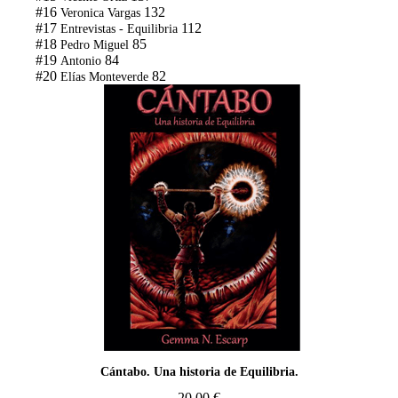
#16
132
Veronica Vargas
#17
112
Entrevistas - Equilibria
#18
85
Pedro Miguel
#19
84
Antonio
#20
82
Elías Monteverde
Cántabo. Una historia de Equilibria.
20,00
€