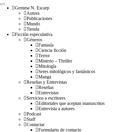
Gemma N. Escarp
Autora
Publicaciones
Mundo
Tienda
Ficción especulativa
Géneros
Fantasía
Ciencia ficción
Terror
Misterio – Thriller
Mitología
Seres mitológicos y fantásticos
Manga
Reseñas y Entrevistas
Reseñas
Entrevistas
Servicios a escritores
Editoriales que aceptan manuscritos
Entrevista a autores
Podcast
Staff
Contactar
Formulario de contacto