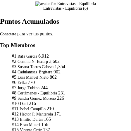
Entrevistas - Equilibria
(
6
)
Puntos Acumulados
para ver tus puntos.
Conectate
Top Miembros
#1
6,912
Rafa García
#2
3,602
Gemma N. Escarp
#3
1,354
Susana Torres Cabeza
#4
902
Cadulamsas_Ergitare
#5
802
Luis Manuel Nieto
#6
770
Erika
#7
244
Jorge Tubino
#8
231
Certámenes - Equilibria
#9
226
Sandra Gómez Moreno
#10
216
Dani
#11
210
Isabel Campillo
#12
171
Héctor P. Manterola
#13
165
Emilio Durán
#14
156
Eran Mineri
#15
137
Vicente Ortiz