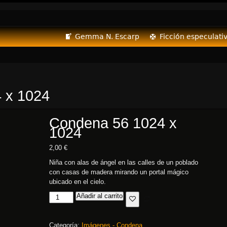
Gemma N. Escarp
Ficción especulati
 x 1024
Condena 56 1024 x
1024
2,00
€
Niña con alas de ángel en las calles de un poblado
con casas de madera mirando un portal mágico
ubicado en el cielo.
Añadir al carrito
Categoría:
Imágenes - Condena