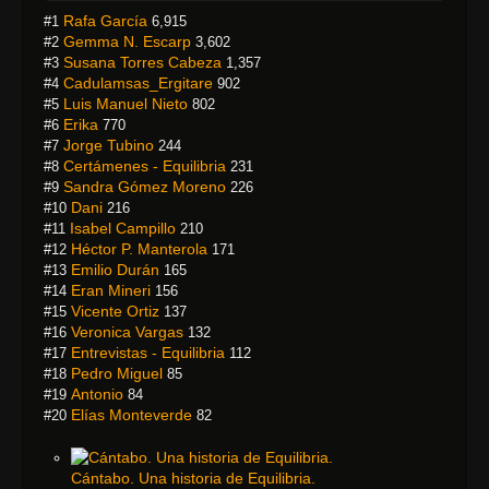
Rafa García
#1
6,915
Gemma N. Escarp
#2
3,602
Susana Torres Cabeza
#3
1,357
Cadulamsas_Ergitare
#4
902
Luis Manuel Nieto
#5
802
Erika
#6
770
Jorge Tubino
#7
244
Certámenes - Equilibria
#8
231
Sandra Gómez Moreno
#9
226
Dani
#10
216
Isabel Campillo
#11
210
Héctor P. Manterola
#12
171
Emilio Durán
#13
165
Eran Mineri
#14
156
Vicente Ortiz
#15
137
Veronica Vargas
#16
132
Entrevistas - Equilibria
#17
112
Pedro Miguel
#18
85
Antonio
#19
84
Elías Monteverde
#20
82
Cántabo. Una historia de Equilibria.