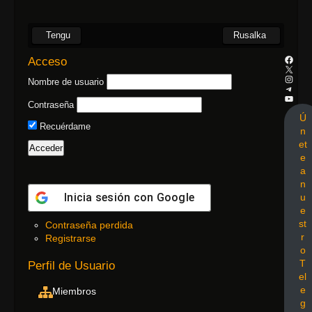
Tengu
Rusalka
Acceso
Nombre de usuario
Contraseña
Ú
Recuérdame
n
et
e
a
n
Inicia sesión con
Google
u
e
st
Contraseña perdida
r
Registrarse
o
T
Perfil de Usuario
el
e
Miembros
g