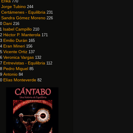
Erika
770
Jorge Tubino
244
Certámenes - Equilibria
231
Sandra Gómez Moreno
226
Dani
0
216
Isabel Campillo
1
210
Héctor P. Manterola
2
171
Emilio Durán
3
165
Eran Mineri
4
156
Vicente Ortiz
5
137
Veronica Vargas
6
132
Entrevistas - Equilibria
7
112
Pedro Miguel
8
85
Antonio
9
84
Elías Monteverde
0
82