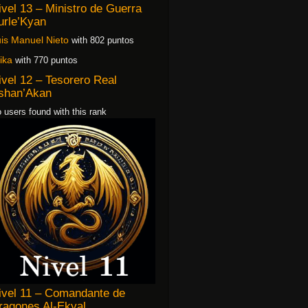
ivel 13 – Ministro de Guerra
urle’Kyan
is Manuel Nieto
with 802 puntos
ika
with 770 puntos
ivel 12 – Tesorero Real
shan’Akan
 users found with this rank
ivel 11 – Comandante de
ragones Al-Ekyal