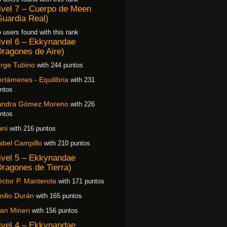
ivel 7 – Cuerpo de Meen
Guardia Real)
 users found with this rank
ivel 6 – Ekkynandae
Dragones de Aire)
rge Tubino
with 244 puntos
rtámenes - Equilibria
with 231
ntos
andra Gómez Moreno
with 226
ntos
ani
with 216 puntos
abel Campillo
with 210 puntos
ivel 5 – Ekkynandae
Dragones de Tierra)
ctor P. Manterola
with 171 puntos
ilio Durán
with 165 puntos
an Mineri
with 156 puntos
ivel 4 – Ekkynandae