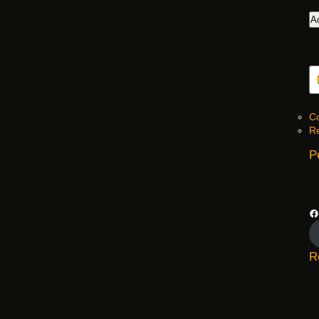
Co
Re
P
R