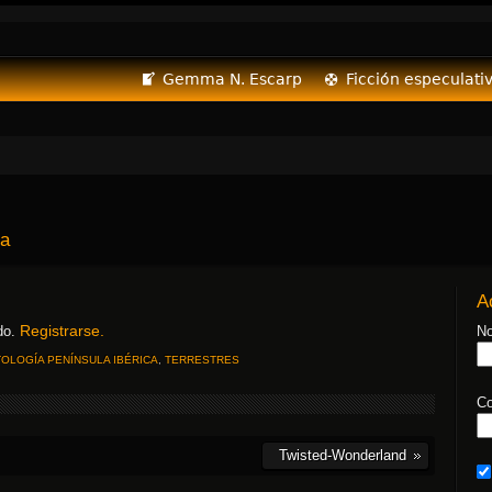
Gemma N. Escarp
Ficción especulati
ía
A
Registrarse.
ido.
No
TOLOGÍA PENÍNSULA IBÉRICA
,
TERRESTRES
Co
Twisted-Wonderland