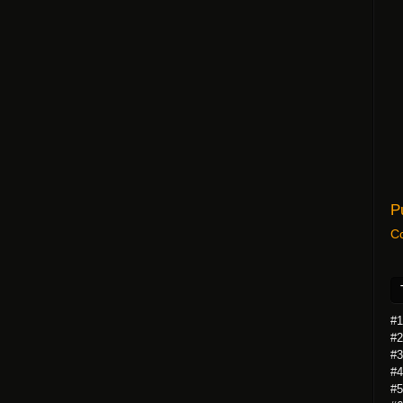
P
C
#1
#2
#3
#4
#5