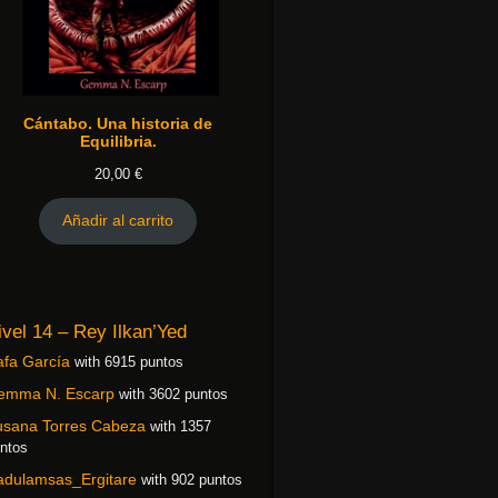
Cántabo. Una historia de
Equilibria.
20,00
€
Añadir al carrito
ivel 14 – Rey Ilkan’Yed
fa García
with 6915 puntos
emma N. Escarp
with 3602 puntos
usana Torres Cabeza
with 1357
ntos
adulamsas_Ergitare
with 902 puntos