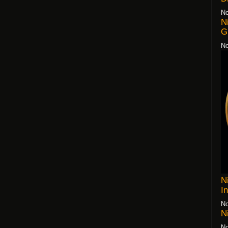
No
N
G
No
N
I
No
N
No