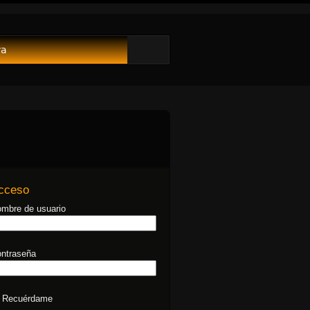
va
cceso
mbre de usuario
ntraseña
Recuérdame