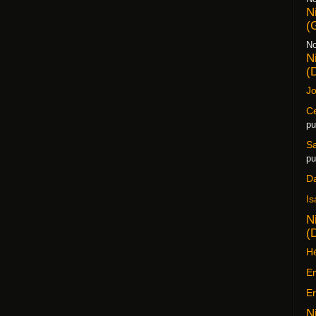
N
(
No
N
(
Jo
Ce
pu
S
pu
D
Is
N
(
Hé
Em
Er
N