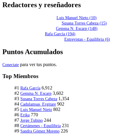
Redactores y reseñadores
Luis Manuel Nieto
(
10
)
Susana Torres Cabeza
(
15
)
Gemma N. Escarp
(
148
)
Rafa García
(
194
)
Entrevistas - Equilibria
(
6
)
Puntos Acumulados
para ver tus puntos.
Conectate
Top Miembros
#1
6,912
Rafa García
#2
3,602
Gemma N. Escarp
#3
1,354
Susana Torres Cabeza
#4
902
Cadulamsas_Ergitare
#5
802
Luis Manuel Nieto
#6
770
Erika
#7
244
Jorge Tubino
#8
231
Certámenes - Equilibria
#9
226
Sandra Gómez Moreno