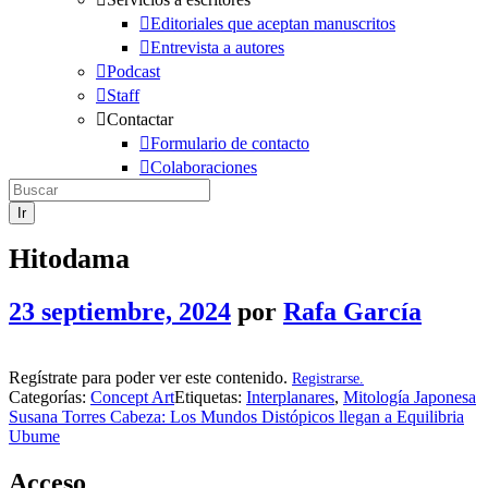
Editoriales que aceptan manuscritos
Entrevista a autores
Podcast
Staff
Contactar
Formulario de contacto
Colaboraciones
Hitodama
23 septiembre, 2024
por
Rafa García
Regístrate para poder ver este contenido.
Registrarse.
Categorías:
Concept Art
Etiquetas:
Interplanares
,
Mitología Japonesa
Susana Torres Cabeza: Los Mundos Distópicos llegan a Equilibria
Ubume
Acceso