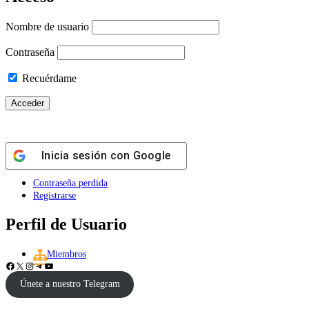
Nombre de usuario
Contraseña
Recuérdame
Inicia sesión con
Google
Contraseña perdida
Registrarse
Perfil de Usuario
Miembros
Facebook
X
Instagram
Telegram
YouTube
Únete a nuestro Telegram