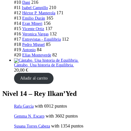
#10
216
Dani
#11
210
Isabel Campillo
#12
171
Héctor P. Manterola
#13
165
Emilio Durán
#14
156
Eran Mineri
#15
137
Vicente Ortiz
#16
132
Veronica Vargas
#17
112
Entrevistas - Equilibria
#18
85
Pedro Miguel
#19
84
Antonio
#20
82
Elías Monteverde
Cántabo. Una historia de Equilibria.
20,00
€
Añadir al carrito
Nivel 14 – Rey Ilkan’Yed
with 6912 puntos
Rafa García
with 3602 puntos
Gemma N. Escarp
with 1354 puntos
Susana Torres Cabeza