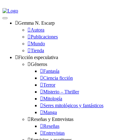
Gemma N. Escarp
Autora
Publicaciones
Mundo
Tienda
Ficción especulativa
Géneros
Fantasía
Ciencia ficción
Terror
Misterio – Thriller
Mitología
Seres mitológicos y fantásticos
Manga
Reseñas y Entrevistas
Reseñas
Entrevistas
Servicios a escritores