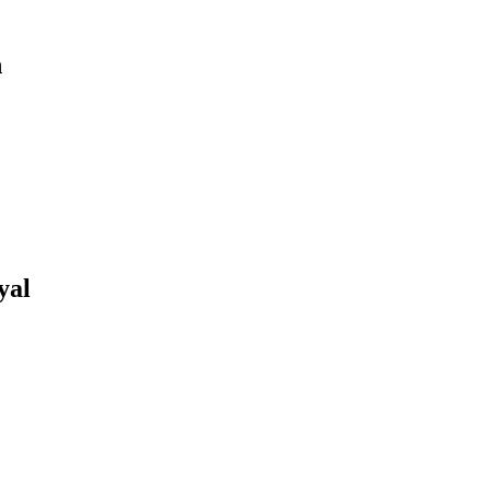
n
yal