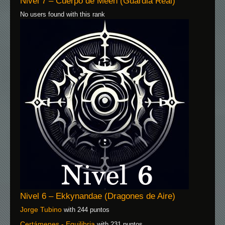
Nivel 7 – Cuerpo de Meen (Guardia Real)
No users found with this rank
Nivel 6 – Ekkynandae (Dragones de Aire)
Jorge Tubino
with 244 puntos
Certámenes - Equilibria
with 231 puntos