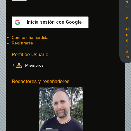
e
st
r
o
Inicia sesión con
Google
T
el
e
Contraseña perdida
g
Registrarse
r
a
Perfil de Usuario
m
Miembros
Redactores y reseñadores