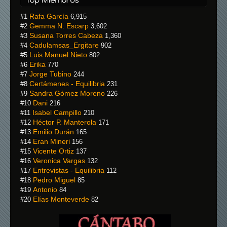
Rafa García
#1
6,915
Gemma N. Escarp
#2
3,602
Susana Torres Cabeza
#3
1,360
Cadulamsas_Ergitare
#4
902
Luis Manuel Nieto
#5
802
Erika
#6
770
Jorge Tubino
#7
244
Certámenes - Equilibria
#8
231
Sandra Gómez Moreno
#9
226
Dani
#10
216
Isabel Campillo
#11
210
Héctor P. Manterola
#12
171
Emilio Durán
#13
165
Eran Mineri
#14
156
Vicente Ortiz
#15
137
Veronica Vargas
#16
132
Entrevistas - Equilibria
#17
112
Pedro Miguel
#18
85
Antonio
#19
84
Elías Monteverde
#20
82