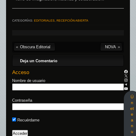
CATEGORÍAS:
EDITORIALES
,
RECEPCIÓN ABIERTA
Obscura Editorial
NOVA
Deja un Comentario
Acceso
Nombre de usuario
Ú
Contraseña
n
et
e
a
Recuérdame
n
u