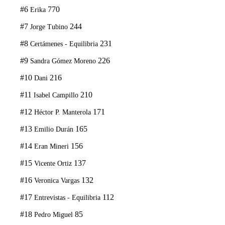
#6
770
Erika
#7
244
Jorge Tubino
#8
231
Certámenes - Equilibria
#9
226
Sandra Gómez Moreno
#10
216
Dani
#11
210
Isabel Campillo
#12
171
Héctor P. Manterola
#13
165
Emilio Durán
#14
156
Eran Mineri
#15
137
Vicente Ortiz
#16
132
Veronica Vargas
#17
112
Entrevistas - Equilibria
#18
85
Pedro Miguel