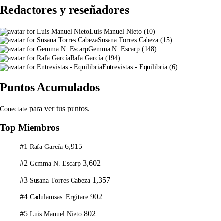
Redactores y reseñadores
Luis Manuel Nieto
(
10
)
Susana Torres Cabeza
(
15
)
Gemma N. Escarp
(
148
)
Rafa García
(
194
)
Entrevistas - Equilibria
(
6
)
Puntos Acumulados
para ver tus puntos.
Conectate
Top Miembros
#1
6,915
Rafa García
#2
3,602
Gemma N. Escarp
#3
1,357
Susana Torres Cabeza
#4
902
Cadulamsas_Ergitare
#5
802
Luis Manuel Nieto