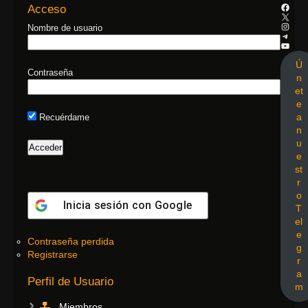
Acceso
Nombre de usuario
Ú
Contraseña
n
et
e
a
Recuérdame
n
u
e
st
r
o
Inicia sesión con
Google
T
el
e
Contraseña perdida
g
Registrarse
r
a
Perfil de Usuario
m
Miembros