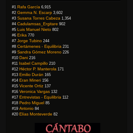
Rafa García
#1
6,915
Gemma N. Escarp
#2
3,602
Susana Torres Cabeza
#3
1,354
Cadulamsas_Ergitare
#4
902
Luis Manuel Nieto
#5
802
Erika
#6
770
Jorge Tubino
#7
244
Certámenes - Equilibria
#8
231
Sandra Gómez Moreno
#9
226
Dani
#10
216
Isabel Campillo
#11
210
Héctor P. Manterola
#12
171
Emilio Durán
#13
165
Eran Mineri
#14
156
Vicente Ortiz
#15
137
Veronica Vargas
#16
132
Entrevistas - Equilibria
#17
112
Pedro Miguel
#18
85
Antonio
#19
84
Elías Monteverde
#20
82