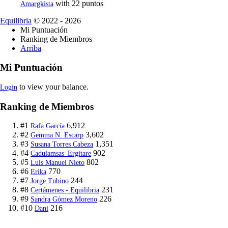
with 22 puntos
Amargkista
Equilibria
© 2022 - 2026
Mi Puntuación
Ranking de Miembros
Arriba
Mi Puntuación
to view your balance.
Login
Ranking de Miembros
#1
6,912
Rafa García
#2
3,602
Gemma N. Escarp
#3
1,351
Susana Torres Cabeza
#4
902
Cadulamsas_Ergitare
#5
802
Luis Manuel Nieto
#6
770
Erika
#7
244
Jorge Tubino
#8
231
Certámenes - Equilibria
#9
226
Sandra Gómez Moreno
#10
216
Dani