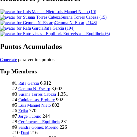
Luis Manuel Nieto
(
10
)
Susana Torres Cabeza
(
15
)
Gemma N. Escarp
(
148
)
Rafa García
(
194
)
Entrevistas - Equilibria
(
6
)
Puntos Acumulados
para ver tus puntos.
Conectate
Top Miembros
#1
6,912
Rafa García
#2
3,602
Gemma N. Escarp
#3
1,351
Susana Torres Cabeza
#4
902
Cadulamsas_Ergitare
#5
802
Luis Manuel Nieto
#6
770
Erika
#7
244
Jorge Tubino
#8
231
Certámenes - Equilibria
#9
226
Sandra Gómez Moreno
#10
216
Dani