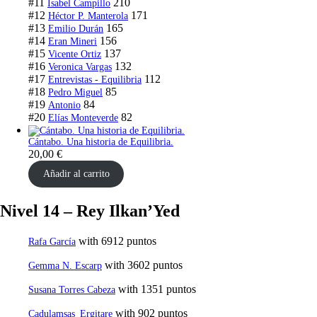
#11
210
Isabel Campillo
#12
171
Héctor P. Manterola
#13
165
Emilio Durán
#14
156
Eran Mineri
#15
137
Vicente Ortiz
#16
132
Veronica Vargas
#17
112
Entrevistas - Equilibria
#18
85
Pedro Miguel
#19
84
Antonio
#20
82
Elías Monteverde
Cántabo. Una historia de Equilibria.
20,00
€
Añadir al carrito
Nivel 14 – Rey Ilkan’Yed
with 6912 puntos
Rafa García
with 3602 puntos
Gemma N. Escarp
with 1351 puntos
Susana Torres Cabeza
with 902 puntos
Cadulamsas_Ergitare