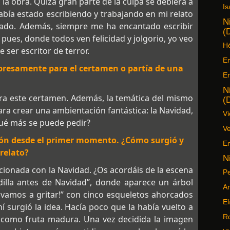
la obra. Quizá gran parte de la culpa se debiera a
Is
había estado escribiendo y trabajando en mi relato
N
rado. Además, siempre me ha encantado escribir
(
pues, donde todos ven felicidad y jolgorio, yo veo
Hé
e ser escritor de terror.
Em
expresamente para el certamen o partía de una
Er
N
ara este certamen. Además, la temática del mismo
(
a crear una ambientación fantástica: la Navidad,
Vi
¿Qué más se puede pedir?
Ve
ción desde el primer momento. ¿Cómo surgió y
En
 relato?
N
acionada con la Navidad. ¿Os acordáis de la escena
Pe
sadilla antes de Navidad”, donde aparece un árbol
An
 vamos a gritar!” con cinco esqueletos ahorcados
El
í surgió la idea. Hacía poco que la había vuelto a
R
ó como fruta madura. Una vez decidida la imagen