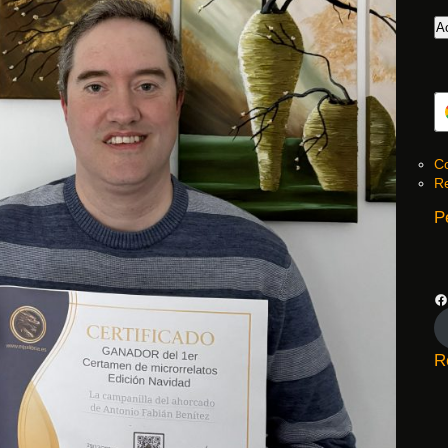
Co
Re
P
R