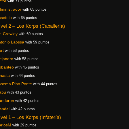
ctor
with 71 puntos
ministrador
with 65 puntos
setelo
with 65 puntos
ivel 2 – Los Korps (Caballería)
. Crowley
with 60 puntos
tonio Laossa
with 59 puntos
rt
with 58 puntos
ejandro
with 58 puntos
obanteo
with 45 puntos
nasta
with 44 puntos
asema Pino Ponte
with 44 puntos
abú
with 43 puntos
andoren
with 42 puntos
andai
with 42 puntos
ivel 1 – Los Korps (Infatería)
arlosM
with 29 puntos