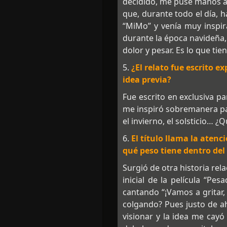
decidido, me puse manos a 
que, durante todo el día, 
“MiMo” y venía muy inspi
durante la época navideña, 
dolor y pesar. Es lo que tien
5.
¿El relato fue escrito 
idea previa?
Fue escrito en exclusiva p
me inspiró sobremanera par
el invierno, el solsticio… 
6.
El título llama la aten
qué peso tiene dentro del
Surgió de otra historia rel
inicial de la película “Pe
cantando “¡Vamos a gritar,
colgando? Pues justo de ah
visionar y la idea me cay