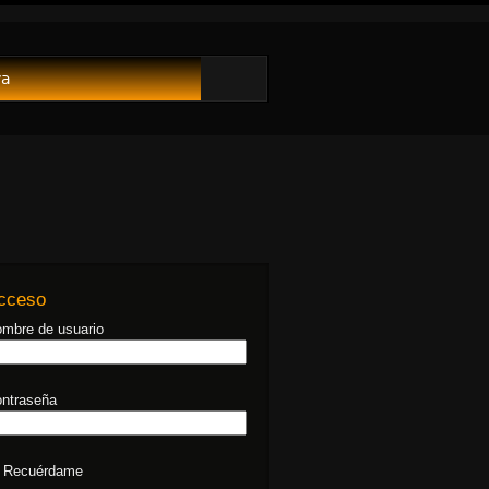
va
cceso
mbre de usuario
ntraseña
Recuérdame