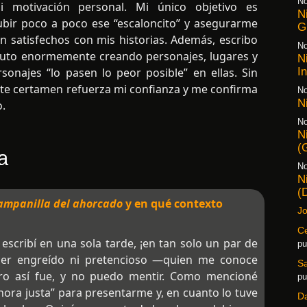
No
 motivación personal. Mi único objetivo es
N
bir poco a poco ese “escaloncito” y asegurarme
G
n satisfechos con mis historias. Además, escribo
No
ruto enormemente creando personajes, lugares y
N
I
sonajes “lo pasen lo peor posible” en ellas. Sin
e certamen refuerza mi confianza y me confirma
No
N
o.
No
N
(
a
No
N
(
ampanilla del ahorcado
y en qué contexto
Jo
Ce
 escribí en una sola tarde, ¡en tan solo un par de
pu
cer engreído ni pretencioso —quien me conoce
S
ro así fue, y no puedo mentir. Como mencioné
pu
 hora justa” para presentarme y, en cuanto lo tuve
D