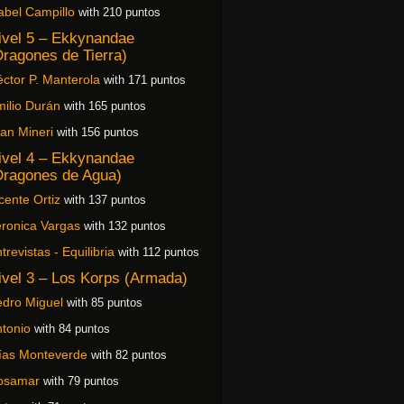
abel Campillo
with 210 puntos
ivel 5 – Ekkynandae
Dragones de Tierra)
ctor P. Manterola
with 171 puntos
ilio Durán
with 165 puntos
an Mineri
with 156 puntos
ivel 4 – Ekkynandae
Dragones de Agua)
cente Ortiz
with 137 puntos
ronica Vargas
with 132 puntos
trevistas - Equilibria
with 112 puntos
ivel 3 – Los Korps (Armada)
dro Miguel
with 85 puntos
tonio
with 84 puntos
ías Monteverde
with 82 puntos
osamar
with 79 puntos