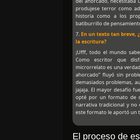
del ahorcado, necesitaba u
produjese terror como adv
historia como a los prop
batiburrillo de pensamient
7.
En un texto tan breve, 
la escritura?
¡Ufff, todo el mundo sabe 
Como escritor que disf
microrrelato es una verda
ahorcado” fluyó sin probl
demasiados problemas, aun
jajaja. El mayor desafío f
opté por un formato de di
narrativa tradicional y no
este formato le aportó un 
El proceso de es