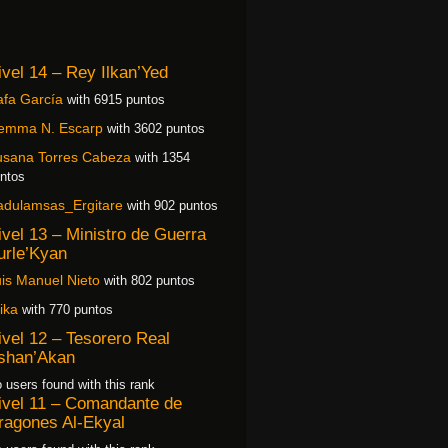
ivel 14 – Rey Ilkan’Yed
fa García
with 6915 puntos
emma N. Escarp
with 3602 puntos
usana Torres Cabeza
with 1354
ntos
adulamsas_Ergitare
with 902 puntos
ivel 13 – Ministro de Guerra
urle’Kyan
is Manuel Nieto
with 802 puntos
ika
with 770 puntos
ivel 12 – Tesorero Real
shan’Akan
 users found with this rank
ivel 11 – Comandante de
ragones Al-Ekyal