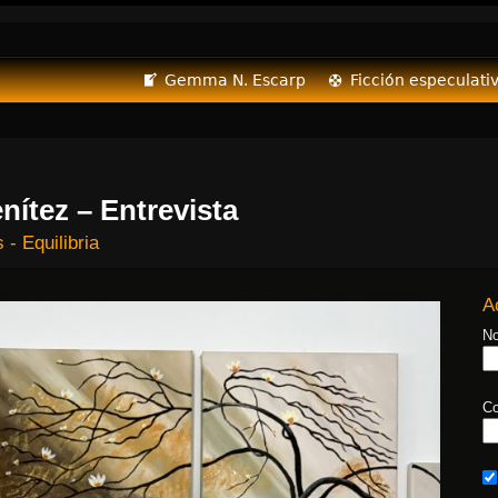
Gemma N. Escarp
Ficción especulati
nítez – Entrevista
 - Equilibria
A
No
Co