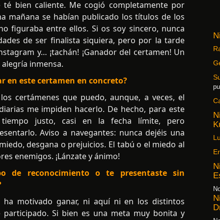
e té bien caliente. Me cogió completamente por
a mañana se habían publicado los títulos de los
 no figuraba entre ellos. Si os soy sincero, nunca
N
dades de ser finalista siquiera, pero por la tarde
Ra
 Instagram y… ¡tachán! ¡Ganador del certamen! Un
 alegría inmensa.
G
S
par en este certamen en concreto?
pu
 los certámenes que puedo, aunque, a veces, el
C
 diarias me impiden hacerlo. De hecho, para este
N
tiempo justo, casi en la fecha límite, pero
K
sentarlo. Aviso a navegantes: nunca dejéis una
Lu
 miedo, desgana o prejuicios. El tabú o el miedo al
Er
res enemigos. ¡Lánzate y ánimo!
N
o de reconocimiento o te presentaste sin
E
?
No
N
ha motivado ganar, ni aquí ni en los distintos
D
 participado. Si bien es una meta muy bonita y