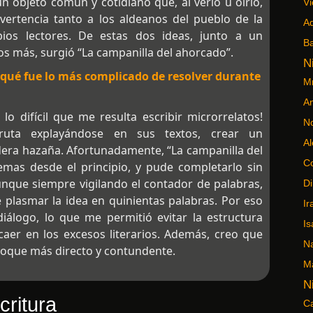
n objeto común y cotidiano que, al verlo u oírlo,
Vi
ertencia tanto a los aldeanos del pueblo de la
Ad
ios lectores. De estas dos ideas, junto a un
Ba
os más, surgió “La campanilla del ahorcado”.
N
¿qué fue lo más complicado de resolver durante
Mr
An
lo difícil que me resulta escribir microrrelatos!
No
ruta explayándose en sus textos, crear un
Al
dera hazaña. Afortunadamente, “La campanilla del
C
emas desde el principio, y pude completarlo sin
que siempre vigilando el contador de palabras,
Di
ue plasmar la idea en quinientas palabras. Por eso
Ir
álogo, lo que me permitió evitar la estructura
Is
 caer en los excesos literarios. Además, creo que
N
toque más directo y contundente.
M
N
critura
C