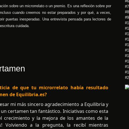
#6
ción sobre un microrrelato o un premio. Es una reflexión sobre por
#7
#8
 incluso cuando creemos no estar preparados y por qué, a veces,
#9
brir puertas inesperadas. Una entrevista pensada para lectores de
#1
 escritura cuidada.
#1
#1
#1
#1
#1
#1
#1
ertamen
#1
#1
#2
ticia de que tu microrrelato había resultado
en de Equilibria.es?
esar mi más sincero agradecimiento a Equilibria y
 un certamen tan fantástico. Iniciativas como esta
l crecimiento y la mejora de los amantes de la
os! Volviendo a la pregunta, la recibí mientras