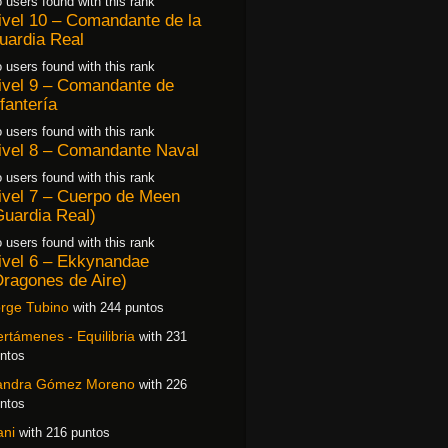
 users found with this rank
ivel 10 – Comandante de la
uardia Real
 users found with this rank
ivel 9 – Comandante de
nfantería
 users found with this rank
ivel 8 – Comandante Naval
 users found with this rank
ivel 7 – Cuerpo de Meen
Guardia Real)
 users found with this rank
ivel 6 – Ekkynandae
Dragones de Aire)
rge Tubino
with 244 puntos
rtámenes - Equilibria
with 231
ntos
andra Gómez Moreno
with 226
ntos
ani
with 216 puntos