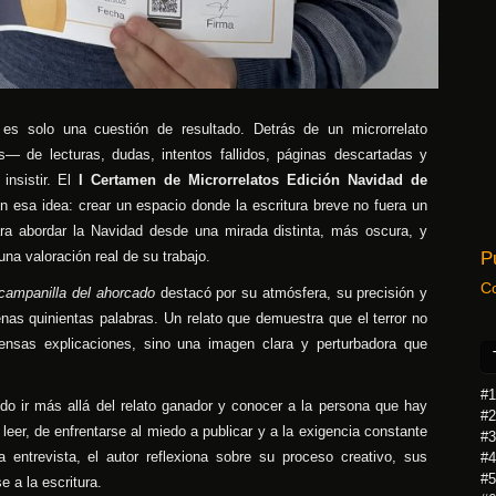
 es solo una cuestión de resultado. Detrás de un microrrelato
 de lecturas, dudas, intentos fallidos, páginas descartadas y
nsistir. El
I Certamen de Microrrelatos Edición Navidad de
 esa idea: crear un espacio donde la escritura breve no fuera un
ara abordar la Navidad desde una mirada distinta, más oscura, y
P
na valoración real de su trabajo.
C
campanilla del ahorcado
destacó por su atmósfera, su precisión y
as quinientas palabras. Un relato que demuestra que el terror no
ensas explicaciones, sino una imagen clara y perturbadora que
#1
o ir más allá del relato ganador y conocer a la persona que hay
#2
 leer, de enfrentarse al miedo a publicar y a la exigencia constante
#3
 entrevista, el autor reflexiona sobre su proceso creativo, sus
#4
#5
e a la escritura.