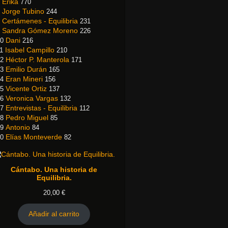
Erika
770
Jorge Tubino
244
Certámenes - Equilibria
231
Sandra Gómez Moreno
226
Dani
0
216
Isabel Campillo
1
210
Héctor P. Manterola
2
171
Emilio Durán
3
165
Eran Mineri
4
156
Vicente Ortiz
5
137
Veronica Vargas
6
132
Entrevistas - Equilibria
7
112
Pedro Miguel
8
85
Antonio
9
84
Elías Monteverde
0
82
Cántabo. Una historia de
Equilibria.
20,00
€
Añadir al carrito