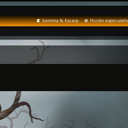
Gemma N. Escarp
Ficción especulati