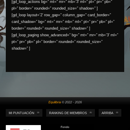
[gd_loop_actions bg=” mt=” mr=” mb=’3′ ml=” pt=” pr=” pb=”
pl=” border=” rounded=” rounded_size=” shadow=” ]
[gd_loop layout=’2′ row_gap=” column_gap=” card_border=”
card_shadow=” bg=” mt=” mr=” mb=” ml=” pt=” pr=” pb=” pl=”
border=” rounded=” rounded_size=” shadow=” ]
[gd_loop_paging show_advanced=” bg=” mt=” mr=” mb=’3′ ml=”
pt=” pr=” pb=” pl=” border=” rounded=” rounded_size=”
shadow=” ]
Equilibria
© 2022 - 2026
MI PUNTUACIÓN
RANKING DE MIEMBROS
ARRIBA
Fondo