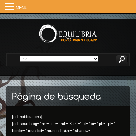
MENU
[gd_notifications]
[gd_search bg=” mt=” mr=” mb=’3′ ml=” pt=” pr=” pb=” pl=”
border=” rounded=” rounded_size=” shadow=” ]