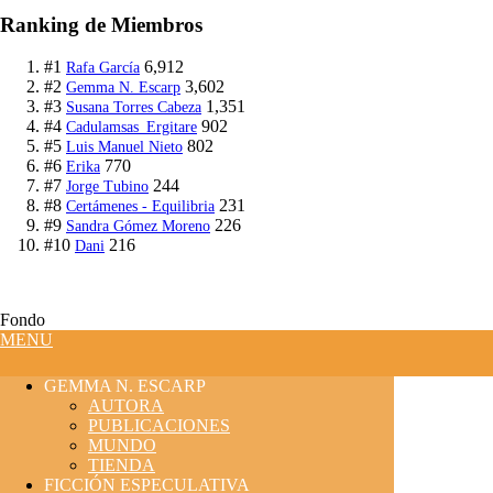
Ranking de Miembros
#1
6,912
Rafa García
#2
3,602
Gemma N. Escarp
#3
1,351
Susana Torres Cabeza
#4
902
Cadulamsas_Ergitare
#5
802
Luis Manuel Nieto
#6
770
Erika
#7
244
Jorge Tubino
#8
231
Certámenes - Equilibria
#9
226
Sandra Gómez Moreno
#10
216
Dani
Fondo
MENU
GEMMA N. ESCARP
AUTORA
PUBLICACIONES
MUNDO
TIENDA
FICCIÓN ESPECULATIVA