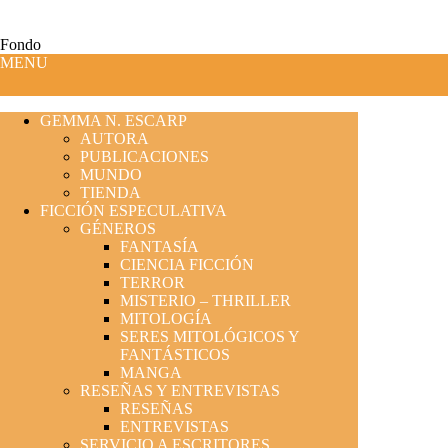
Fondo
MENU
GEMMA N. ESCARP
AUTORA
PUBLICACIONES
MUNDO
TIENDA
FICCIÓN ESPECULATIVA
GÉNEROS
FANTASÍA
CIENCIA FICCIÓN
TERROR
MISTERIO – THRILLER
MITOLOGÍA
SERES MITOLÓGICOS Y
FANTÁSTICOS
MANGA
RESEÑAS Y ENTREVISTAS
RESEÑAS
ENTREVISTAS
SERVICIO A ESCRITORES