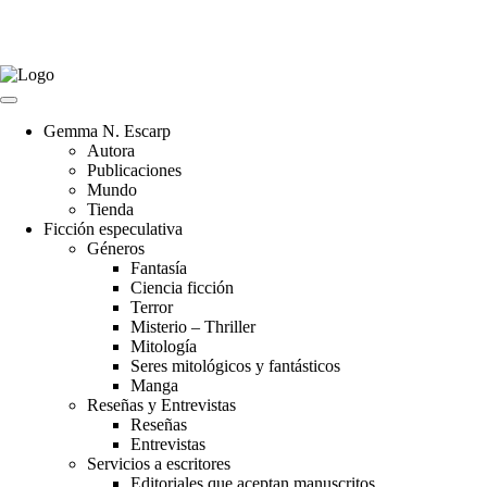
Gemma N. Escarp
Autora
Publicaciones
Mundo
Tienda
Ficción especulativa
Géneros
Fantasía
Ciencia ficción
Terror
Misterio – Thriller
Mitología
Seres mitológicos y fantásticos
Manga
Reseñas y Entrevistas
Reseñas
Entrevistas
Servicios a escritores
Editoriales que aceptan manuscritos